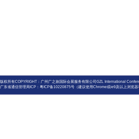
版权所有COPYRIGHT：广州广之旅国际会展服务有限公司GZL International Conference and
广东省通信管理局ICP：
粤ICP备10220875号
（建议使用Chrome或ie9及以上浏览器