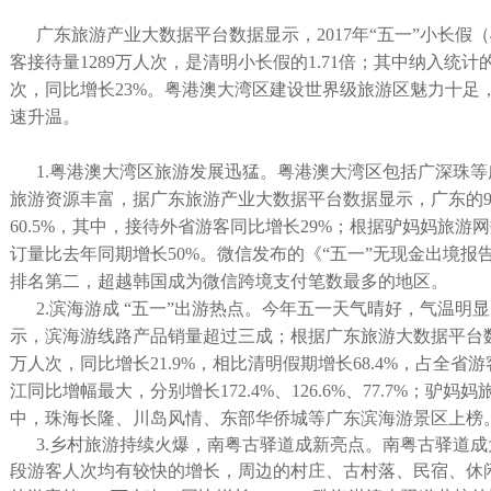
广东旅游产业大数据平台数据显示，2017年“五一”小长假（4
客接待量1289万人次，是清明小长假的1.71倍；其中纳入统计的
次，同比增长23%。粤港澳大湾区建设世界级旅游区魅力十足
速升温。
1.粤港澳大湾区旅游发展迅猛。粤港澳大湾区包括广深珠等
旅游资源丰富，据广东旅游产业大数据平台数据显示，广东的
60.5%，其中，接待外省游客同比增长29%；根据驴妈妈旅
订量比去年同期增长50%。微信发布的《“五一”无现金出境
排名第二，超越韩国成为微信跨境支付笔数最多的地区。
2.滨海游成 “五一”出游热点。今年五一天气晴好，气温
示，滨海游线路产品销量超过三成；根据广东旅游大数据平台数据
万人次，同比增长21.9%，相比清明假期增长68.4%，占全省游
江同比增幅最大，分别增长172.4%、126.6%、77.7%；驴
中，珠海长隆、川岛风情、东部华侨城等广东滨海游景区上榜
3.乡村旅游持续火爆，南粤古驿道成新亮点。南粤古驿道成
段游客人次均有较快的增长，周边的村庄、古村落、民宿、休