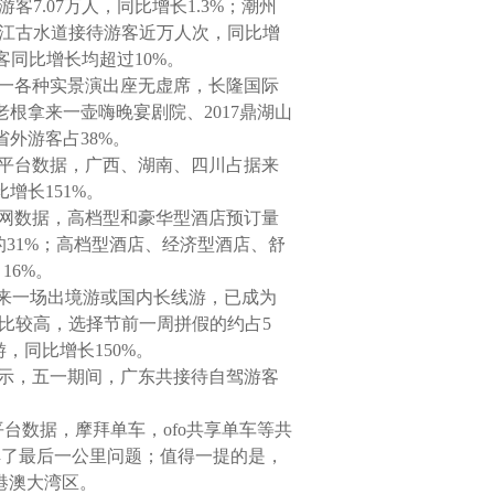
客7.07万人，同比增长1.3%；潮州
南江古水道接待游客近万人次，同比增
客同比增长均超过10%。
五一各种实景演出座无虚席，长隆国际
根拿来一壶嗨晚宴剧院、2017鼎湖山
外游客占38%。
据平台数据，广西、湖南、四川占据来
增长151%。
程网数据，高档型和豪华型酒店预订量
的31%；高档型酒店、经济型酒店、舒
16%。
，来一场出境游或国内长线游，已成为
占比较高，选择节前一周拼假的约占5
，同比增长150%。
显示，五一期间，广东共接待自驾游客
平台数据，摩拜单车，ofo共享单车等共
解了最后一公里问题；值得一提的是，
港澳大湾区。