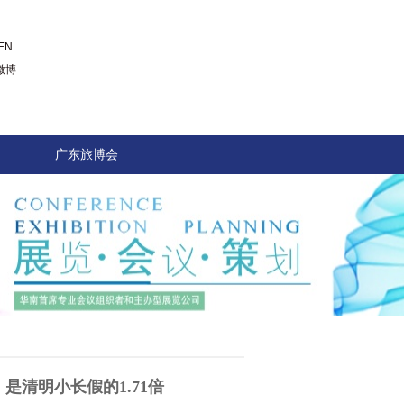
EN
微博
广东旅博会
，是清
明小长假的1.71倍