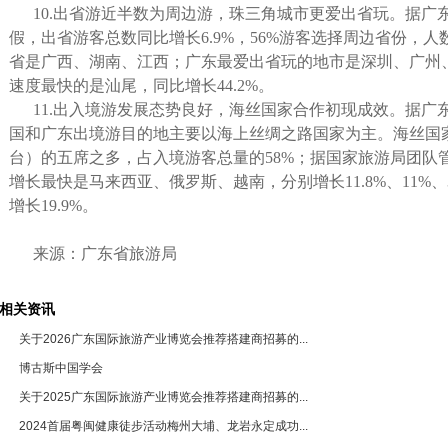
10.出省游近半数为周边游，珠三角城市更爱出省玩。据广
假，出省游客总数同比增长6.9%，56%游客选择周边省份，人
省是广西、湖南、江西；广东最爱出省玩的地市是深圳、广州、东
速度最快的是汕尾，同比增长44.2%。
11.出入境游发展态势良好，海丝国家合作初现成效。据广
国和广东出境游目的地主要以海上丝绸之路国家为主。海丝国家
台）的五席之多，占入境游客总量的58%；据国家旅游局团队
增长最快是马来西亚、俄罗斯、越南，分别增长11.8%、11%
增长19.9%。
来源：广东省旅游局
相关资讯
关于2026广东国际旅游产业博览会推荐搭建商招募的...
博古斯中国学会
关于2025广东国际旅游产业博览会推荐搭建商招募的...
2024首届粤闽健康徒步活动梅州大埔、龙岩永定成功...