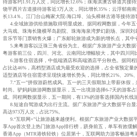
待游客约1.91万人次，同比增长12.6%；珠海淇澳古驿道共接待游
饶平西片古道接待游客近3万人次，同比增长35%；云浮郁南
长13.4％。江门台山梅家大院-海口埠、汕头樟林古港等接待游
4.全域旅游供给措施取得明显成效。据同程网数据，今年
大马戏、珠海长隆横琴岛剧院、珠海海泉湾梦幻剧场、深圳刘老
音乐节等门票销售火爆；广东邮轮旅游成为新的增长点，其中省
5.来粤游客以泛珠三角省份为主。根据广东旅游产业大数
粤游客前三位，四川、河北、云南同比增幅较大，其中四川同比
6.游客住宿选择，中低端酒店和高端酒店平分秋色。据同
占比达46%，高档型酒店成为最受欢迎的选择，占全省预定量
适型酒店等住宿需求呈现快速增长势头，同比增长21%、20%、
7.“五一”拼假游蔚然成风。五一的三天假期加上带薪休假
时尚。驴妈妈旅游网数据显示，五一出境游选择6-7天的游客
成。同程网数据显示，五一期间，有13%的游客选择国内长线游
8.短途自驾游成为出行主流。据广东旅游产业大数据平台
高达973万人次，占比75%。
9.“互联网+”让旅游越来越便利。根据广东旅游产业大数据
享App首次登上热门旅游App排行榜，跻身前五，单车有效缓
香港App（MTR港铁轻铁）位居第十，互联网助力游客畅游粤