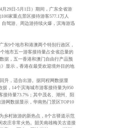
月29日-5月1日）期间，广东全省游
100家重点景区接待游客577.1万人
，自驾游、周边游持续火爆，滨海游迅
广东9个地市和港澳两个特别行政区，
9个地市五一游客接待量占全省总量的
游网数据，五一香港和澳门自由行产品预
报告》显示，香港在最受欢迎境外目的地
明显回升，适合出游。据同程网数据显
，14个滨海城市游客接待量为950
客接待量73.7%；其中茂名、潮州、阳
妈妈旅游网数据显示，华南热门景区TOP10
。
为乡村旅游的新热点，8个古驿道示范
闲农庄非常火热。韶关南雄梅关古道接